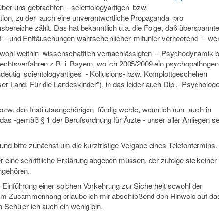
ber uns gebrachten – scientologyartigen bzw.
uption, zu der auch eine unverantwortliche Propaganda pro
sbereiche zählt. Das hat bekanntlich u.a. die Folge, daß überspannte
t – und Enttäuschungen wahrscheinlicher, mitunter verheerend – we
r – wohl weithin wissenschaftlich vernachlässigten – Psychodynamik b
erechtsverfahren z.B. i Bayern, wo ich 2005/2009 ein psychopathoge
ndeutig scientologyartiges - Kollusions- bzw. Komplottgeschehen
ser Land. Für die Landeskinder"), in das leider auch Dipl.- Psycholog
 bzw. den Institutsangehörigen fündig werde, wenn ich nun auch in
 das -gemäß § 1 der Berufsordnung für Ärzte - unser aller Anliegen se
und bitte zunächst um die kurzfristige Vergabe eines Telefontermins.
er eine schriftliche Erklärung abgeben müssen, der zufolge sie keiner
ngehören.
die Einführung einer solchen Vorkehrung zur Sicherheit sowohl der
 dem Zusammenhang erlaube ich mir abschließend den Hinweis auf da
n Schüler ich auch ein wenig bin.