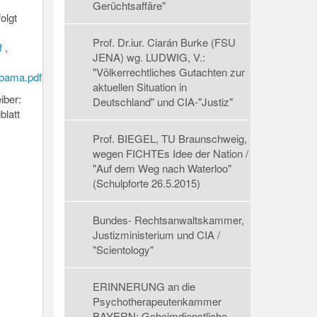
Gerüchtsaffäre"
olgt
Prof. Dr.iur. Ciarán Burke (FSU
f
,
JENA) wg. LUDWIG, V.:
"Völkerrechtliches Gutachten zur
bama.pdf
aktuellen Situation in
iber:
Deutschland" und CIA-"Justiz"
blatt
Prof. BIEGEL, TU Braunschweig,
wegen FICHTEs Idee der Nation /
"Auf dem Weg nach Waterloo"
(Schulpforte 26.5.2015)
Bundes- Rechtsanwaltskammer,
Justizministerium und CIA /
"Scientology"
ERINNERUNG an die
Psychotherapeutenkammer
BAYERN: Geheimdienstliche