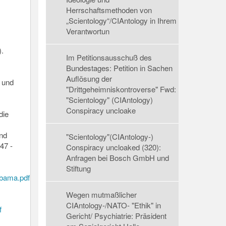
Herrschaftsmethoden von
„Scientology“/CIAntology in Ihrem
Verantwortun
.
Im Petitionsausschuß des
Bundestages: Petition in Sachen
Auflösung der
 und
"Drittgeheimniskontroverse" Fwd:
"Scientology" (CIAntology)
Conspiracy uncloake
die
und
"Scientology"(CIAntology-)
47 -
Conspiracy uncloaked (320):
Anfragen bei Bosch GmbH und
Stiftung
bama.pdf
Wegen mutmaßlicher
CIAntology-/NATO- "Ethik" in
f
Gericht/ Psychiatrie: Präsident