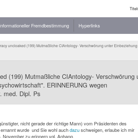
Titel
nformationeller Fremdbestimmung
Hyperlinks
racy uncloaked (199) Mutmaßliche CIAntology- Verschwörung unter Einbeziehung
ked (199) Mutmaßliche CIAntology- Verschwörung 
"Psychowirtschaft". ERINNERUNG wegen
med. Dipl. Ps
nstigter, nicht gerade der richtige Mann) vom Präsidenten des
 ernannt wurde und Sie wohl auch
dazu
schweigen, erlaube ich mir
5. November zu erinnern vgl. Anhang.