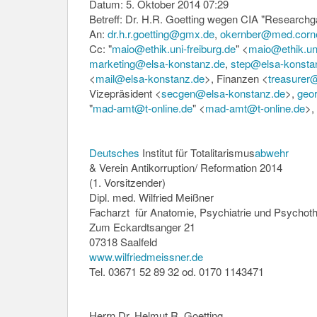
Datum: 5. Oktober 2014 07:29
Betreff: Dr. H.R. Goetting wegen CIA "Researchg
An:
dr.h.r.goetting@gmx.de
,
okernber@med.corne
Cc: "
maio@ethik.uni-freiburg.de
" <
maio@ethik.uni
marketing@elsa-konstanz.de
,
step@elsa-konsta
<
mail@elsa-konstanz.de
>, Finanzen <
treasurer
Vizepräsident <
secgen@elsa-konstanz.de
>,
geo
"
mad-amt@t-online.de
" <
mad-amt@t-online.de
>,
Deutsches
Institut für Totalitarismus
abwehr
& Verein Antikorruption/ Reformation 2014
(1. Vorsitzender)
Dipl. med. Wilfried Meißner
Facharzt für Anatomie, Psychiatrie und Psychoth
Zum Eckardtsanger 21
07318 Saalfeld
www.wilfriedmeissner.de
Tel. 03671 52 89 32 od. 0170 1143471
Herrn Dr. Helmut R. Goetting