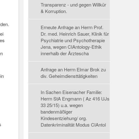
Transparenz - und gegen Willkür
& Korruption.
rden.
Erneute Anfrage an Herrn Prof.
ei
Dr. med. Heinrich Sauer, Klinik für
nes
Psychiatrie und Psychotherapie
Jena, wegen CIAntology-Ethik
en
innerhalb der Ärztescha
Anfrage an Herrn Elmar Brok zu
in
div. Geheimdiensttätigkeiten
In Sachen Eisenacher Familie:
Herrn StA Engmann ( Az 416 UJs
33 25/15) u.a. wegen
bandenmäßiger
Kindesentziehung/ org.
s
Datenkriminalität Modus CIAntol