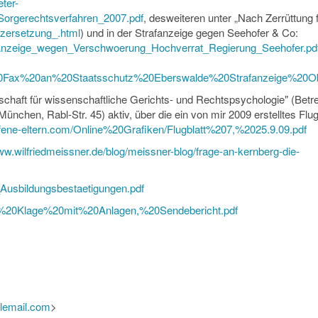
ter-
_Sorgerechtsverfahren_2007.pdf
, desweiteren unter „Nach Zerrüttung f
/zersetzung_.html
) und in der Strafanzeige gegen Seehofer & Co:
3_Anzeige_wegen_Verschwoerung_Hochverrat_Regierung_Seehofer.pd
13%20Fax%20an%20Staatsschutz%20Eberswalde%20Strafanzeige%20O
lschaft für wissenschaftliche Gerichts- und Rechtspsychologie" (Betre
ünchen, Rabl-Str. 45) aktiv, über die ein von mir 2009 erstelltes Flug
offene-eltern.com/Online%20Grafiken/Flugblatt%207,%2025.9.09.pdf
www.wilfriedmeissner.de/blog/meissner-blog/frage-an-kernberg-die-
_Ausbildungsbestaetigungen.pdf
013%20Klage%20mit%20Anlagen,%20Sendebericht.pdf
glemail.com
>