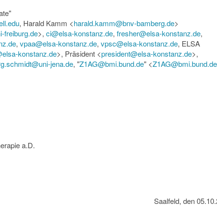
ate"
ll.edu
, Harald Kamm <
harald.kamm@bnv-bamberg.de
>
-freiburg.de
>,
ci@elsa-konstanz.de
,
fresher@elsa-konstanz.de
,
nz.de
,
vpaa@elsa-konstanz.de
,
vpsc@elsa-konstanz.de
, ELSA
@elsa-konstanz.de
>, Präsident <
president@elsa-konstanz.de
>,
rg.schmidt@uni-jena.de
, "
Z1AG@bmi.bund.de
" <
Z1AG@bmi.bund.de
erapie a.D.
Saalfeld, den 05.10