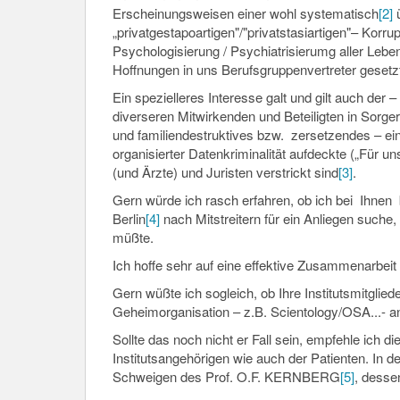
Erscheinungsweisen einer wohl systematisch
[2]
ü
„privatgestapoartigen"/"privatstasiartigen"– Korr
Psychologisierung / Psychiatrisierumg aller Leben
Hoffnungen in uns Berufsgruppenvertreter gesetz
Ein spezielleres Interesse galt und gilt auch de
diverseren Mitwirkenden und Beteiligten in Sorg
und familiendestruktives bzw. zersetzendes – ei
organisierter Datenkriminalität aufdeckte („Für un
(und Ärzte) und Juristen verstrickt sind
[3]
.
Gern würde ich rasch erfahren, ob ich bei Ihnen
Berlin
[4]
nach Mitstreitern für ein Anliegen suche,
müßte.
Ich hoffe sehr auf eine effektive Zusammenarbeit 
Gern wüßte ich sogleich, ob Ihre Institutsmitglied
Geheimorganisation – z.B. Scientology/OSA...- a
Sollte das noch nicht er Fall sein, empfehle ich 
Institutsangehörigen wie auch der Patienten. In
Schweigen des Prof. O.F. KERNBERG
[5]
, desse