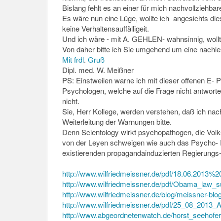
Bislang fehlt es an einer für mich nachvollziehbar
Es wäre nun eine Lüge, wollte ich angesichts di
keine Verhaltensauffälligeit.
Und ich wäre - mit A. GEHLEN- wahnsinnig, wollte
Von daher bitte ich Sie umgehend um eine nachles
Mit
frdl
.
Gruß
Dipl. med. W. Meißner
PS: Einstweilen warne ich mit dieser offenen E-
Psychologen, welche auf die Frage nicht antworten
nicht.
Sie, Herr Kollege, werden verstehen, daß ich na
Weiterleitung der Warnungen bitte.
Denn Scientology wirkt psychopathogen, die Volksg
von der Leyen schweigen wie auch das Psycho- 
existierenden propagandainduzierten Regierung
http://www.wilfriedmeissner.de/pdf/18.06.20
http://www.wilfriedmeissner.de/pdf/Obama_law_
http://www.wilfriedmeissner.de/blog/meissner-blo
http://www.wilfriedmeissner.de/pdf/25_08_201
http://www.abgeordnetenwatch.de/horst_seehofe