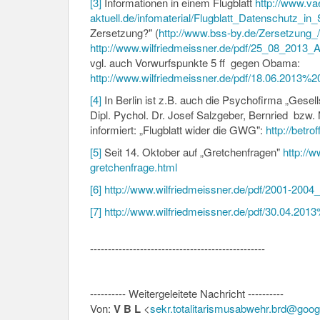
[3]
Informationen in einem Flugblatt
http://www.vae
aktuell.de/infomaterial/Flugblatt_Datenschutz_in
Zersetzung?" (
http://www.bss-by.de/Zersetzung_
http://www.wilfriedmeissner.de/pdf/25_08_201
vgl. auch Vorwurfspunkte 5 ff gegen Obama:
http://www.wilfriedmeissner.de/pdf/18.06.20
[4]
In Berlin ist z.B. auch die Psychofirma „Gesel
Dipl. Pychol. Dr. Josef Salzgeber, Bernried bzw. M
informiert: „Flugblatt wider die GWG":
http://betr
[5]
Seit 14. Oktober auf „Gretchenfragen"
http://
gretchenfrage.html
[6]
http://www.wilfriedmeissner.de/pdf/2001-2004
[7]
http://www.wilfriedmeissner.de/pdf/30.04.2
-------------------------------------------------
---------- Weitergeleitete Nachricht ----------
Von:
V B L
<
sekr.totalitarismusabwehr.brd@goo