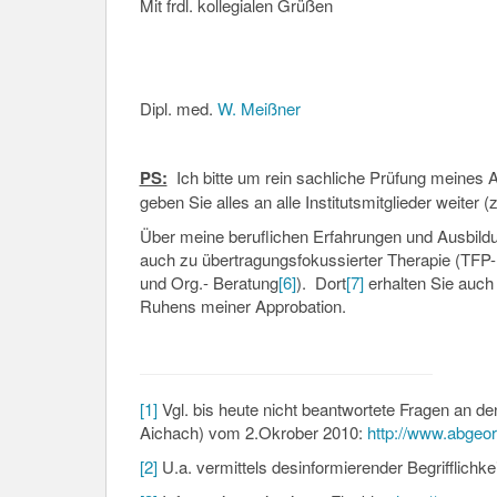
Mit frdl. kollegialen Grüßen
Dipl. med.
W. Meißner
PS:
Ich bitte um rein sachliche Prüfung meines A
geben Sie alles an alle Institutsmitglieder weiter (
Über meine beruflichen Erfahrungen und Ausbildun
auch zu übertragungsfokussierter Therapie (TFP-
und Org.- Beratung
[6]
). Dort
[7]
erhalten Sie auch 
Ruhens meiner Approbation.
[1]
Vgl. bis heute nicht beantwortete Fragen an 
Aichach) vom 2.Okrober 2010:
http://www.abgeo
[2]
U.a. vermittels desinformierender Begrifflich