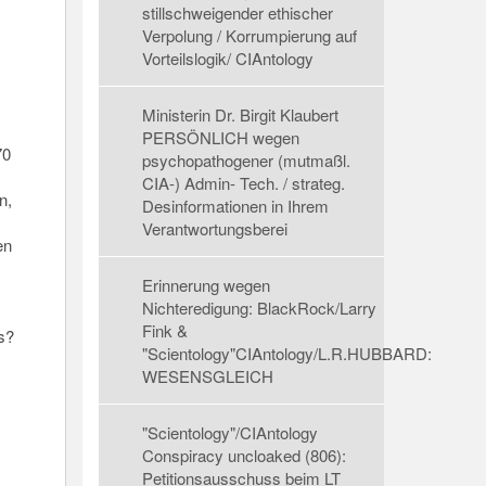
stillschweigender ethischer
Verpolung / Korrumpierung auf
Vorteilslogik/ CIAntology
Ministerin Dr. Birgit Klaubert
PERSÖNLICH wegen
70
psychopathogener (mutmaßl.
CIA-) Admin- Tech. / strateg.
n,
Desinformationen in Ihrem
Verantwortungsberei
en
Erinnerung wegen
Nichteredigung: BlackRock/Larry
Fink &
s?
"Scientology"CIAntology/L.R.HUBBARD:
WESENSGLEICH
"Scientology"/CIAntology
Conspiracy uncloaked (806):
Petitionsausschuss beim LT