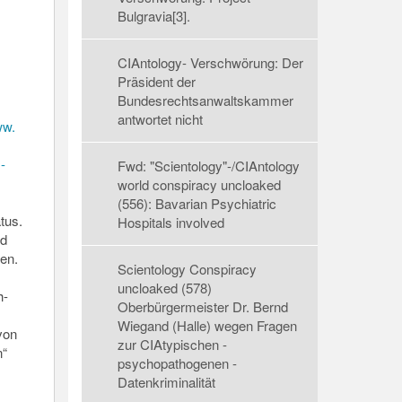
Bulgravia[3].
CIAntology- Verschwörung: Der
Präsident der
Bundesrechtsanwaltskammer
antwortet nicht
ww.
-
Fwd: "Scientology"-/CIAntology
world conspiracy uncloaked
(556): Bavarian Psychiatric
tus.
Hospitals involved
nd
en.
Scientology Conspiracy
uncloaked (578)
h-
Oberbürgermeister Dr. Bernd
Wiegand (Halle) wegen Fragen
von
zur CIAtypischen -
n“
psychopathogenen -
Datenkriminalität