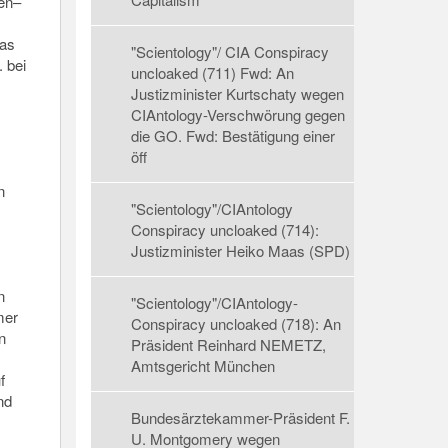
men–
das
"Scientology"/ CIA Conspiracy
 bei
uncloaked (711) Fwd: An
Justizminister Kurtschaty wegen
CIAntology-Verschwörung gegen
die GO. Fwd: Bestätigung einer
öff
n
"Scientology"/CIAntology
Conspiracy uncloaked (714):
Justizminister Heiko Maas (SPD)
n
"Scientology"/CIAntology-
mer
Conspiracy uncloaked (718): An
n
Präsident Reinhard NEMETZ,
Amtsgericht München
f
nd
Bundesärztekammer-Präsident F.
U. Montgomery wegen