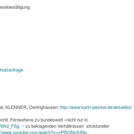
esebestätigung.
hutzanfrage
. nat. KLENNER, Oerlinghausen:
http://www.
karin-jaeckel.de/aktuelles/
chtl. Fernsehens zu bundesweit –nicht nur in
RIKd_FSg
- zu beklagenden Verhältnissen struktureller
://www.youtube.
com/watch?v=yPf5ONcIUNo