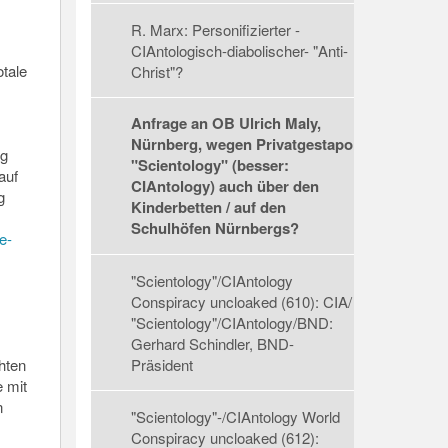
R. Marx: Personifizierter -
CIAntologisch-diabolischer- "Anti-
tale
Christ"?
Anfrage an OB Ulrich Maly,
Nürnberg, wegen Privatgestapo
rg
"Scientology" (besser:
auf
CIAntology) auch über den
g
Kinderbetten / auf den
Schulhöfen Nürnbergs?
e-
"Scientology"/CIAntology
Conspiracy uncloaked (610): CIA/
"Scientology"/CIAntology/BND:
Gerhard Schindler, BND-
hten
Präsident
 mit
n
"Scientology"-/CIAntology World
Conspiracy uncloaked (612):