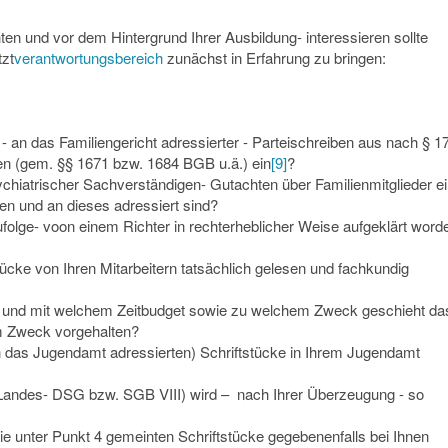
hten und vor dem Hintergrund Ihrer Ausbildung- interessieren sollte
tzt
verantwortungsbereich
zunächst in Erfahrung zu bringen:
 an das Familiengericht adressierter - Parteischreiben aus nach § 1
ren (gem. §§ 1671 bzw. 1684 BGB u.ä.) ein
[9]
?
iatrischer Sachverständigen- Gutachten über Familienmitglieder ei
den und an dieses adressiert sind?
ufolge- voon einem Richter in rechterheblicher Weise aufgeklärt word
tücke von Ihren Mitarbeitern tatsächlich gelesen und fachkundig
) und mit welchem Zeitbudget sowie zu welchem Zweck geschieht da
em Zweck vorgehalten?
an das Jugendamt adressierten) Schriftstücke in Ihrem Jugendamt
Landes- DSG bzw. SGB VIII) wird – nach Ihrer Überzeugung - so
e unter Punkt 4 gemeinten Schriftstücke gegebenenfalls bei Ihnen