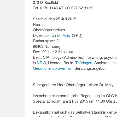
07318 Saalfeld
Tel. 0170 1143 471/ 03671 52 89 32
Saalfeld, den 25.Juli 2015
Herrn
Oberbürgermeister
Dr. rer.pol.
Ulrich Maly
(SPD)
Rathausplatz 2
90403 Nürnberg
Fax: 09 11 / 2 31-41 44
Betr.:
CIAntology- Admin.-Tech. bzw. org. psychop
in
NRW
, Hessen, Berlin,
Thüringen
, Sachsen, He
Gesundheitsprävention
. Beratungsangebot.
Sehr geehrter Herr Oberbürgermeister Dr. Maly,
ich nehme eine persönliche Begegnung im OLG 
Spezialfachkraft) am 21.07.2015 um 11:30 Uhr z
Bekanntlich hat sich das Selbstverständnis der 