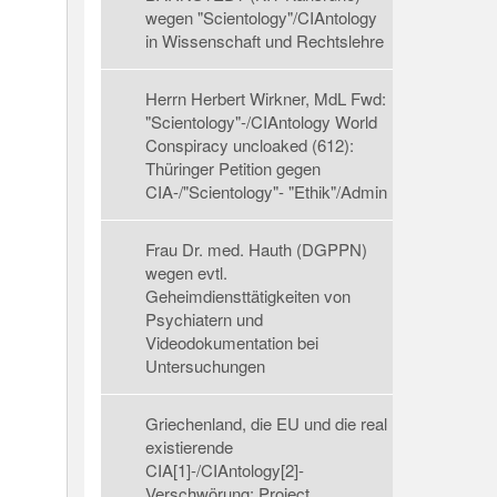
wegen "Scientology"/CIAntology
in Wissenschaft und Rechtslehre
Herrn Herbert Wirkner, MdL Fwd:
"Scientology"-/CIAntology World
Conspiracy uncloaked (612):
Thüringer Petition gegen
CIA-/"Scientology"- "Ethik"/Admin
Frau Dr. med. Hauth (DGPPN)
wegen evtl.
Geheimdiensttätigkeiten von
Psychiatern und
Videodokumentation bei
Untersuchungen
Griechenland, die EU und die real
existierende
CIA[1]-/CIAntology[2]-
Verschwörung: Project