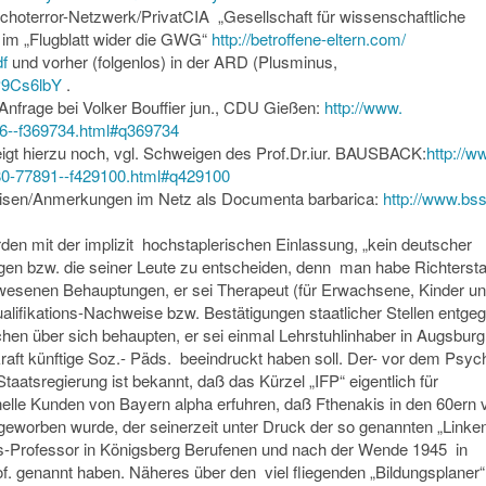
ychoterror-Netzwerk/
PrivatCIA „Gesellschaft für wissenschaftliche
 im „Flugblatt wider die GWG“
http://betroffene-eltern.com/
f
und vorher (folgenlos) in der ARD (Plusminus,
9Cs6lbY
.
Anfrage bei Volker Bouffier jun., CDU Gießen:
http://www.
6--f369734.
html#q369734
gt hierzu noch, vgl. Schweigen des Prof.Dr.iur. BAUSBACK:
http://w
0-77891--
f429100.html#q429100
eisen/Anmerkungen im Netz als Documenta barbarica:
http://www.bss
rden mit der implizit hochstaplerischen Einlassung, „kein deutscher
gen bzw. die seiner Leute zu entscheiden, denn man habe Richtersta
wesenen Behauptungen, er sei Therapeut (für Erwachsene, Kinder u
ualifikations-Nachweise bzw. Bestätigungen staatlicher Stellen entgeg
chen über sich behaupten, er sei einmal Lehrstuhlinhaber in Augsburg
kraft künftige Soz.- Päds. beeindruckt haben soll. Der- vor dem Psyc
tsregierung ist bekannt, daß das Kürzel „IFP“ eigentlich für
ionelle Kunden von Bayern alpha erfuhren, daß Fthenakis in den 60ern 
eworben wurde, der seinerzeit unter Druck der so genannten „Linke
hts-Professor in Königsberg Berufenen und nach der Wende 1945 in
f. genannt haben. Näheres über den viel fliegenden „Bildungsplaner“