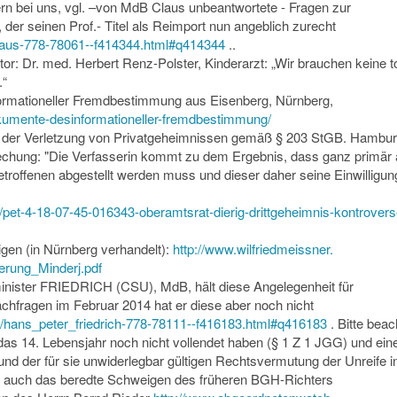
ern bei uns, vgl. –von MdB Claus unbeantwortete - Fragen zur
 der seinen Prof.- Titel als Reimport nun angeblich zurecht
laus-778-78061--
f414344.html#q414344
..
: Dr. med. Herbert Renz-Polster, Kinderarzt: „Wir brauchen keine to
.“
ormationeller Fremdbestimmung aus Eisenberg, Nürnberg,
kumente-
desinformationeller-
fremdbestimmung/
 der Verletzung von Privatgeheimnissen gemäß § 203 StGB. Hambu
chung: "Die Verfasserin kommt zu dem Ergebnis, dass ganz primär 
etroffenen abgestellt werden muss und dieser daher seine Einwilligun
/pet-4-18-07-
45-016343-oberamtsrat-dierig-
drittgeheimnis-kontrovers
igen (in Nürnberg verhandelt):
http://www.wilfriedmeissner.
erung_
Minderj.pdf
nister FRIEDRICH (CSU), MdB, hält diese Angelegenheit für
chfragen im Februar 2014 hat er diese aber noch nicht
/hans_peter_friedrich-778-
78111--f416183.html#q416183
. Bitte beac
as 14. Lebensjahr noch nicht vollendet haben (§ 1 Z 1 JGG) und eine
nd der für sie unwiderlegbar gültigen Rechtsvermutung der Unreife i
gl. auch das beredte Schweigen des früheren BGH-Richters