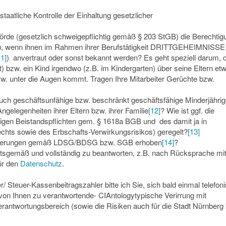
taatliche Kontrolle der Einhaltung gesetzlicher
rde (gesetzlich schweigepflichtig gemäß § 203 StGB) die Berechtig
zu, wenn ihnen im Rahmen ihrer Berufstätigkeit DRITTGEHEIMNISSE 
1]
) anvertraut oder sonst bekannt werden? Es geht speziell darum, 
t) bzw. ein Kind irgendwo (z.B. im Kindergarten) über seine Eltern et
. unter die Augen kommt. Tragen Ihre Mitarbeiter Gerüchte bzw.
uch geschäftsunfähige bzw. beschränkt geschäftsfähige Minderjährig
ngelegenheiten ihrer Eltern bzw. ihrer Familie
[12]
? Wie ist ggf. die
tigen Beistandspflichten gem. § 1618a BGB und des damit ja in
hts sowie des Erbschafts-Verwirkungsrisikos) geregelt?
[13]
orderungen gemäß LDSG/BDSG bzw. SGB erhoben
[14]
?
heitsgemäß und vollständig zu beantworten, z.B. nach Rücksprache mit
ür den
Datenschutz
.
/ Steuer-Kassenbeitragszahler bitte ich Sie, sich bald einmal telefon
r von Ihnen zu verantwortende- CIAntologytypische Verirrung mit
rantwortungsbereich (sowie die Risiken auch für die Stadt Nürnberg 