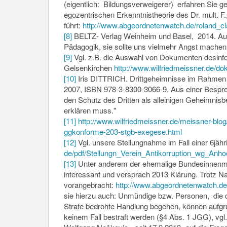
(eigentlich: Bildungsverweigerer) erfahren Sie g
egozentrischen Erkenntnistheorie des Dr. mult. F.,
führt:
http://www.abgeordnetenwatch.
de/roland_c
[8]
BELTZ- Verlag Weinheim und Basel, 2014. Autor
Pädagogik, sie sollte uns vielmehr Angst machen
[9]
Vgl. z.B. die Auswahl von Dokumenten desinf
Gelsenkirchen
http://www.wilfriedmeissner.
de/do
[10]
Iris DITTRICH. Drittgeheimnisse im Rahmen
2007, ISBN 978-3-8300-3066-9. Aus einer Bespre
den Schutz des Dritten als alleinigen Geheimnisb
erklären muss."
[11]
http://www.wilfriedmeissner.
de/meissner-blog
ggkonforme-203-stgb-exegese.
html
[12]
Vgl. unsere Stellungnahme im Fall einer 6jähr
de/pdf/Stellungn_Verein_
Antikorruption_wg_Anho
[13]
Unter anderem der ehemalige Bundesinnenmi
interessant und versprach 2013 Klärung. Trotz Na
vorangebracht:
http://www.abgeordnetenwatch.
de
sie hierzu auch: Unmündige bzw. Personen, die d
Strafe bedrohte Handlung begehen, können aufgru
keinem Fall bestraft werden (§4 Abs. 1 JGG), v