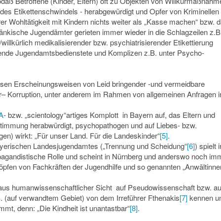
odaß Betroffene (Kinder, Eltern) oft zu Objekten von Willkürmaßnah
des Etikettenschwindels - herabgewürdigt und Opfer von Kriminellen
 Wohltätigkeit mit Kindern nichts weiter als „Kasse machen“ bzw. 
änkische Jugendämter gerieten immer wieder in die Schlagzeilen z.B.
/
willkürlich medikalisierender bzw. psychiatrisierender Etikettierung
erende Jugendamtsbedienstete und Komplizen z.B. unter Psycho-
iesen Erscheinungsweisen von Leid bringender -und vermeidbare
– Korruption, unter anderem im Rahmen von allgemeinen Anfragen i
A
- bzw. „scientology“artiges Komplott in Bayern auf, das Eltern und
stimmung herabwürdigt, psychopathogen und auf Liebes- bzw.
en) wirkt: „Für unser Land. Für die Landeskinder“
[5]
.
 bayerischen Landesjugendamtes („Trennung und Scheidung“
[6]
) spielt i
agandistische Rolle und scheint in Nürnberg und anderswo noch im
Köpfen von Fachkräften der Jugendhilfe und so genannten „Anwältinne
 aus humanwissenschaftlicher Sicht auf Pseudowissenschaft bzw. au
z.B. (auf verwandtem Gebiet) von dem Irreführer Fthenakis
[7]
kennen u
mt, denn: „Die Kindheit ist unantastbar“
[8]
.