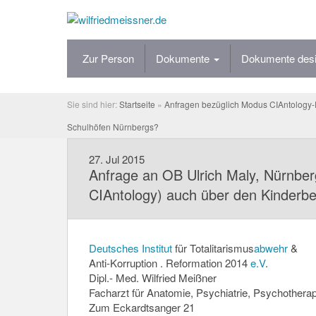
Zur Person
Dokumente
Dokumente desi
Sie sind hier:
Startseite
»
Anfragen bezüglich Modus CIAntology-
Schulhöfen Nürnbergs?
27
.
Jul
2015
Anfrage an OB Ulrich Maly, Nürnber
CIAntology) auch über den Kinderbe
Deutsches
Institut
für Totalitarismus
abwehr
&
Anti-Korruption . Reformation 2014
e.V
.
Dipl.- Med. Wilfried Meißner
Facharzt für Anatomie, Psychiatrie,
Psychotherap
Zum Eckardtsanger 21