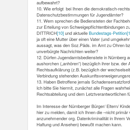
aufbewahrt?
10. Wie erfolgt bei Ihnen die demokratisch-rechtss
Datenschutzbestimmungen für Jugendämter?
11. Wem sprechen die Bediensteten der Fachbehö
zur Erteilung von Schweigepflichtentbindungen 
DITTRICH
[10]
und aktuelle
Bundestags-Petition
[
1
ja oft eine Mutter über einen Vater (und umgekehr
aussagt, was den Soz.Päds. im Amt zu Ohren bzw
unverbürgte Nachrichten weiter?
12. Dürfen Jugendamtsbedienstete in Nürnberg a
aushorchen („anhören“) bezüglich ihrer bzw. der A
Rechtsaufklärung (z.B. bezüglich der wechselsei
Verbindung stehenden Auskunftsverweigerungsrec
13. Haben Betroffene jemals Schadensersatzf
Ich bitte Sie hiermit, zunächst alle Fragen wahr
Rechtsabteilung und dem Letztverantwortlichen f
Im Interesse der Nürnberger Bürger/ Eltern/ Kinder
hier zu melden, damit ich Ihnen die –nicht primä
anzunehmender org. Datenkriminalität in Ihrem Ve
Haftung und Ansehen) bewußt machen kann.