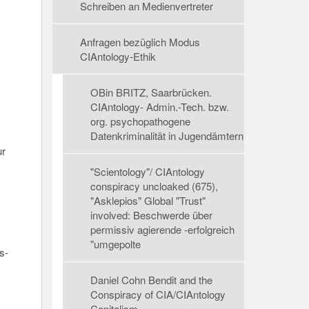
Schreiben an Medienvertreter
Anfragen bezüglich Modus
CIAntology-Ethik
OBin BRITZ, Saarbrücken.
CIAntology- Admin.-Tech. bzw.
org. psychopathogene
Datenkriminalität in Jugendämtern
ur
"Scientology"/ CIAntology
conspiracy uncloaked (675),
"Asklepios" Global "Trust"
involved: Beschwerde über
permissiv agierende -erfolgreich
"umgepolte
s-
Daniel Cohn Bendit and the
Conspiracy of CIA/CIAntology
Capitalism