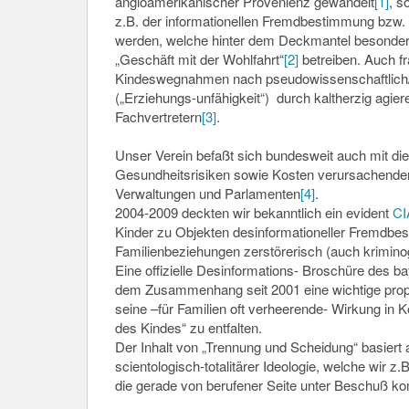
angloamerikanischer Provenienz gewandelt
[1]
, s
z.B. der informationellen Fremdbestimmung bzw. 
werden, welche hinter dem Deckmantel besonderer
„Geschäft mit der Wohlfahrt“
[2]
betreiben. Auch fr
Kindeswegnahmen nach pseudowissenschaftlich
(„Erziehungs-unfähigkeit“) durch kaltherzig agi
Fachvertretern
[3]
.
Unser Verein befaßt sich bundesweit auch mit d
Gesundheitsrisiken sowie Kosten verursachender
Verwaltungen und Parlamenten
[4]
.
2004-2009 deckten wir bekanntlich ein evident
CI
Kinder zu Objekten desinformationeller Fremdbe
Familienbeziehungen zerstörerisch (auch kriminog
Eine offizielle Desinformations- Broschüre des
dem Zusammenhang seit 2001 eine wichtige prop
seine –für Familien oft verheerende- Wirkung in 
des Kindes“ zu entfalten.
Der Inhalt von „Trennung und Scheidung“ basiert
scientologisch-totalitärer Ideologie, welche wir 
die gerade von berufener Seite unter Beschuß kom