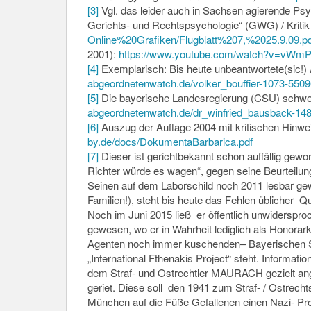
[3]
Vgl. das leider auch in Sachsen agierende Ps
Gerichts- und Rechtspsychologie“ (GWG) / Kritik
Online%20Grafiken/Flugblatt%
207,%2025.9.09.pd
2001):
https://www.youtube.com/watch?
v=vWmP
[4]
Exemplarisch: Bis heute unbeantwortete(sic!) 
abgeordnetenwatch.de/volker_
bouffier-1073-5509
[5]
Die bayerische Landesregierung (CSU) schwei
abgeordnetenwatch.de/dr_
winfried_bausback-148
[6]
Auszug der Auflage 2004 mit kritischen Hinw
by.de/docs/
DokumentaBarbarica.pdf
[7]
Dieser ist gerichtbekannt schon auffällig gewo
Richter würde es wagen“, gegen seine Beurteilun
Seinen auf dem Laborschild noch 2011 lesbar ge
Familien!), steht bis heute das Fehlen üblicher Q
Noch im Juni 2015 ließ er öffentlich unwiderspro
gewesen, wo er in Wahrheit lediglich als Honorar
Agenten noch immer kuschenden– Bayerischen Staa
„International Fthenakis Project“ steht. Informat
dem Straf- und Ostrechtler MAURACH gezielt ang
geriet. Diese soll den 1941 zum Straf- / Ostrec
München auf die Füße Gefallenen einen Nazi- Pro