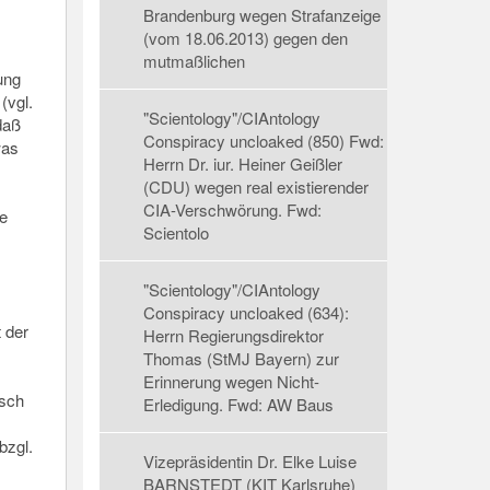
Brandenburg wegen Strafanzeige
(vom 18.06.2013) gegen den
mutmaßlichen
ung
(vgl.
"Scientology"/CIAntology
daß
Conspiracy uncloaked (850) Fwd:
was
Herrn Dr. iur. Heiner Geißler
(CDU) wegen real existierender
CIA-Verschwörung. Fwd:
e
Scientolo
"Scientology"/CIAntology
Conspiracy uncloaked (634):
 der
Herrn Regierungsdirektor
Thomas (StMJ Bayern) zur
Erinnerung wegen Nicht-
isch
Erledigung. Fwd: AW Baus
bzgl.
Vizepräsidentin Dr. Elke Luise
BARNSTEDT (KIT Karlsruhe)