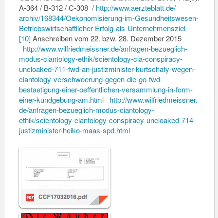
A-364 / B-312 / C-308 /
http://www.aerzteblatt.de/
archiv/168344/Oekonomisierung-
im-Gesundheitswesen-
Betriebswirtschaftlicher-
Erfolg-als-Unternehmensziel
[10]
Anschreiben vom 22. bzw. 28. Dezember 2015
http://www.wilfriedmeissner.
de/anfragen-bezueglich-
modus-
ciantology-ethik/scientology-
cia-conspiracy-
uncloaked-711-
fwd-an-justizminister-
kurtschaty-wegen-
ciantology-
verschwoerung-gegen-die-go-
fwd-
bestaetigung-einer-
oeffentlichen-versammlung-in-
form-
einer-kundgebung-am.html
http://www.wilfriedmeissner.
de/anfragen-bezueglich-modus-
ciantology-
ethik/scientology-
ciantology-conspiracy-
uncloaked-714-
justizminister-
heiko-maas-spd.html