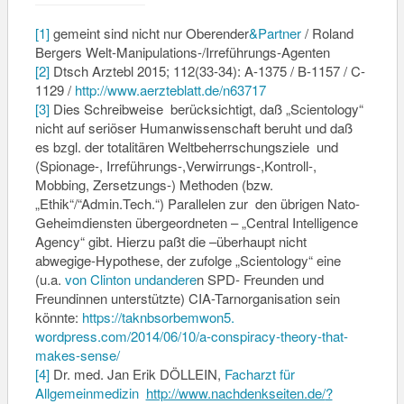
[1]
gemeint sind nicht nur Oberender
&Partner
/ Roland
Bergers Welt-Manipulations-/
Irreführungs-Agenten
[2]
Dtsch Arztebl 2015; 112(33-34): A-1375 / B-1157 / C-
1129 /
http://www.aerzteblatt.de/
n63717
[3]
Dies Schreibweise berücksichtigt, daß „Scientology“
nicht auf seriöser Humanwissenschaft beruht und daß
es bzgl. der totalitären Weltbeherrschungsziele und
(Spionage-, Irreführungs-,Verwirrungs-,
Kontroll-,
Mobbing, Zersetzungs-) Methoden (bzw.
„Ethik“/“Admin.Tech.“) Parallelen zur den übrigen Nato-
Geheimdiensten übergeordneten – „Central Intelligence
Agency“ gibt. Hierzu paßt die –überhaupt nicht
abwegige-Hypothese, der zufolge „Scientology“ eine
(u.a.
von
Clinton
undandere
n SPD- Freunden und
Freundinnen unterstützte) CIA-Tarnorganisation sein
könnte:
https://taknbsorbemwon5.
wordpress.com/2014/06/10/a-
conspiracy-theory-that-
makes-
sense/
[4]
Dr. med. Jan Erik DÖLLEIN,
Facharzt für
Allgemeinmedizin
http://www.nachdenkseiten.de/
?