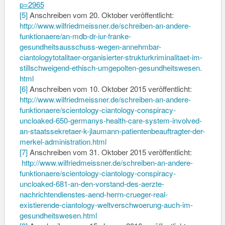
p=2965
[5]
Anschreiben vom 20. Oktober veröffentlicht:
http://www.wilfriedmeissner.
de/schreiben-an-andere-
funktionaere/an-mdb-dr-iur-
franke-
gesundheitsausschuss-
wegen-annehmbar-
ciantologytotalitaer-
organisierter-
strukturkriminalitaet-im-
stillschweigend-ethisch-
umgepolten-gesundheitswesen.
html
[6]
Anschreiben vom 10. Oktober 2015 veröffentlicht:
http://www.wilfriedmeissner.
de/schreiben-an-andere-
funktionaere/scientology-
ciantology-conspiracy-
uncloaked-650-germanys-health-
care-system-involved-
an-
staatssekretaer-k-jlaumann-
patientenbeauftragter-der-
merkel-administration.html
[7]
Anschreiben vom 31. Oktober 2015 veröffentlicht:
http://www.wilfriedmeissner.
de/schreiben-an-andere-
funktionaere/scientology-
ciantology-conspiracy-
uncloaked-681-an-den-vorstand-
des-aerzte-
nachrichtendienstes-aend-
herrn-crueger-real-
existierende-ciantology-
weltverschwoerung-auch-im-
gesundheitswesen.html