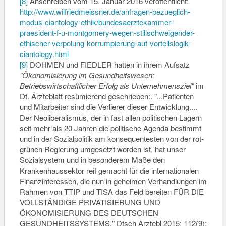
[8]
Anschreiben vom 15. Januar 2016 veröffentlicht:
http://www.wilfriedmeissner.
de/anfragen-bezueglich-
modus-
ciantology-ethik/
bundesaerztekammer-
praesident-
f-u-montgomery-wegen-
stillschweigender-
ethischer-
verpolung-korrumpierung-auf-
vorteilslogik-
ciantology.html
[9]
DOHMEN und FIEDLER hatten in ihrem Aufsatz
"Ökonomisierung im Gesundheitswesen:
Betriebswirtschaftlicher Erfolg als Unternehmensziel"
im
Dt. Ärzteblatt resümierend geschrieben:. "...Patienten
und Mitarbeiter sind die Verlierer dieser Entwicklung....
Der Neoliberalismus, der in fast allen politischen Lagern
seit mehr als 20 Jahren die politische Agenda bestimmt
und in der Sozialpolitik am konsequentesten von der rot-
grünen Regierung umgesetzt worden ist, hat unser
Sozialsystem und in besonderem Maße den
Krankenhaussektor reif gemacht für die internationalen
Finanzinteressen, die nun in geheimen Verhandlungen im
Rahmen von TTIP und TISA das Feld bereiten FÜR DIE
VOLLSTÄNDIGE PRIVATISIERUNG UND
ÖKONOMISIERUNG DES DEUTSCHEN
GESUNDHEITSSYSTEMS." Dtsch Arztebl 2015; 112(9):