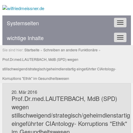
Systemseiten
Servic
wichtige Inhalte
Produk
Sie sind hier:
Startseite
»
Schreiben an andere Funktionäre
»
Prof.Dr.med.LAUTERBACH, MdB (SPD) wegen
stillschweigend/strategisch/geheimdienstartig eingeführter CIAntology-
Korruptions "Ethik" im Gesundheitswesen
20
.
Mär
2016
Prof.Dr.med.LAUTERBACH, MdB (SPD)
wegen
stillschweigend/strategisch/geheimdienstartig
eingeführter CIAntology- Korruptions "Ethik"
im Gesundheitswesen