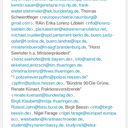
kerstin.sauer@genstazw.mjv.
rlp.de
,
frank-
walter.steinmeier@wk.
bundestag.de
, Thomas
Schwerdtfeger <
neuropsychiatrie.naumburg@
gmail.com
>, RAin Erika Lorenz-Löblein <
info@lorenz-
loeblein.de
>,
pia.kaestner@
wissensmanufaktur.net
,
michael.mueller@spd.parlament-
berlin.de
,
buero.justiz-
opfer@t-online.de
,
buero.landrat@opr.de
,
ministerinbuero@masgf.
brandenburg.de
, "Horst
Seehofer h.a. Ministerpräsident"
<
horst.seehofer@stk.bayern.de
>
,
info@aend.de
,
ekkehard.jentzsch@tim.
thueringen.de
,
christina.lorenz@tlvwa.
thueringen.de
,
"
1.polizeirevier.ppffm@
polizei.hessen.de
"
<
ppffm@polizei.hessen.de
>, "Bündnis 90/Die Grüne,
Renate Künast, Fraktionsvorsitzende"
<
renate.kuenast@bundestag.de
>,
Birgit.Klaubert@tmbjs.
thueringen.de
,
Roland.Jahn@bstu.bund.de
, Birgit Bessin <
info@birgit-
bessin.de
>, Nigel Farage <
nigel.farage@europarl.europa.
eu
>,
wiesbaden@kristinaschroeder.de
,
student@syrianembassy.de
,
studyvisit@elsa-