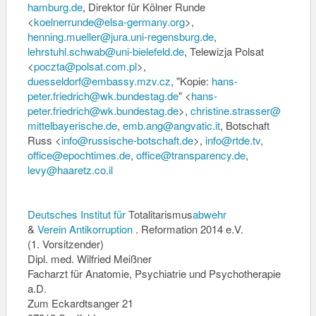
hamburg.de
, Direktor für Kölner Runde
<
koelnerrunde@elsa-germany.org
>,
henning.mueller@jura.uni-
regensburg.de
,
lehrstuhl.schwab@uni-
bielefeld.de
, Telewizja Polsat
<
poczta@polsat.com.pl
>,
duesseldorf@embassy.mzv.cz
, "Kopie:
hans-
peter.friedrich@wk.
bundestag.de
" <
hans-
peter.friedrich@wk.
bundestag.de
>,
christine.strasser@
mittelbayerische.de
,
emb.ang@angvatic.it
, Botschaft
Russ <
info@russische-botschaft.de
>,
info@rtde.tv
,
office@epochtimes.de
,
office@transparency.de
,
levy@haaretz.co.il
Deutsches
Institut für
Totalitarismus
abwehr
&
Verein Antikorruption
. Reformation 2014 e.V.
(1. Vorsitzender)
Dipl. med. Wilfried Meißner
Facharzt für Anatomie, Psychiatrie und Psychotherapie
a.D.
Zum Eckardtsanger 21