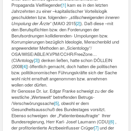
Propaganda Vielfliegender
[1]
kam es in den letzten
Jahrzehnten zu einer –kapitalistischer Vorteilslogik
geschuldeten bzw. folgenden-
„stillschweigenden inneren
Umpolung der Ärzte“
(MAIO 2015
[2]
). Daß diese –mit
den Berufspflichten bzw. den Forderungen der
Berufsordnungen kollidierenden- Umpolungen bzw.
Korrumpierungen bezüglich Ideologie, Menschenbild und
angewendeter Methoden an „Scientology“/
OSA/WISE/ABLE/KVPM/CCHR/
FreeZone…
(CIAntology
[3]
) denken ließen, hatte schon DÖLLEIN
(2008
[4]
) öffentlich gemacht, doch hatten die politischen
bzw. politökonomischen Führungskräfte sich der Sache
wohl nicht ernsthaft angenommen bzw. annehmen
wollen oder dürfen.
Ihr Genosse Dr. iur. Edgar Franke schweigt zu der die
westliche „Wertewelt“ betreffenden Betrugs-
/Verschwörungssache
[5]
, obwohl er dem
Gesundheitsausschuß des Bundestages vorsitzt.
Ebenso schweigen der „Patientenbeauftragte“ Ihrer
Bundesregierung, Herr Karl- Josef Laumann (CDU)
[6]
,
der profitorientierte Arztbeeinflusser Crüger
[7]
und der