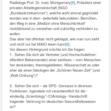
Radiologe Prof. Dr. med. Montgomery
[8]
, Präsident einer
privaten Arbeitsgemeinschaft (NGO
„Bundesärztekammer“), welche wohl einmal gegründet
worden war in dem –jedenfalls bekundeten- Bemühen,
den Weg in eine „Medizin ohne Menschlichkeit“
rückblickend zu verstehen und zukünftig verhindern zu
wollen.
Das aber hat offenbar nicht geklappt, wie man nun sieht
und nicht nur bei MAIO lesen kann
[9]
.
Vor diesem Hintergrund möchte ich Sie fragen:
1. Sehen Sie sich als Vertreter (und Hochschullehrer/
öffentlich Bekennender) einer seriösen – vom Menschen
her denkenden, theoriegeleiteten- Wissenschaft an oder
eher als einen Ideologen der „Schönen Neuen Zeit“ (und
„Welt-Ordnung“)?
2. Sehen Sie sich – als SPD- Genosse in diversen
Funktionen- irgendwie mit verantwortlich für die -
eindeutig „Scientology“-/CIAntology- Handschrift
tragende- Verirrung im deutschen Gesundheitswesen
an?