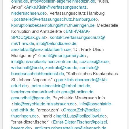
online.de
,
info@doellein-
allgemeinmedizin.de
, "Klein,
Anke" <
Anke.Klein@verfassungsschutz.
niedersachsen.de
>, Verfassungsschutz Hamburg
<
poststelle@verfassungsschutz.
hamburg.de
>,
korruptionsbekaempfung@tim.
thueringen.de
, Meldestelle
Korruption und Amtsdelikte <
BMI-IV-BAK-
SPOC@bak.gv.at
>,
kontakt.verfassungsschutz@
mik1.nrw.de
,
info@befundbuero.de
,
aerzteblatt@aerzteblattberlin.
de
, "Dr. Frank Ulrich
Montgomery" <
monti@montgomery.de
>,
info@universitaets-
herzzentrum.de
,
soziales@br.de
,
wirtschaft@br.de
,
zentrale@kas.de
,
zentrale@
bundesnachrichtendienst.de
, "Katholisches Krankenhaus
St. Johann Nepomuk" <
ppp-klinik-oberaerzte@kkh-
erfurt.de
>,
petra.stoecklein@imhof-mdl.de
,
foerdervereinmusikschule-gera@
t-online.de
,
gesundheit@gera.de
, Psychiatrie Missbrauch Info
<
info@psychiatrie-missbrauch.
de
>,
info@psychiatrie-
und-ethik.de
, "gregor.zeh" <
Gregor.Zeh@polizei.
thueringen.de
>, Ingrid <
Ingrid.Lutz@polizei.bwl.de
>,
"ernst-dieter.fischer" <
Ernst-Dieter.Fischer@polizei.
bayern.de
>,
antikorruptionsabteilung@
eisenach.de
,